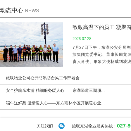
动态中心
NEWS
2026-07-28
7月27日下午，东湖公安分局
旅集团党委书记、董事长周龙
责人肖侠、形象大使杨威到凌
岗位的员工，并嘱咐大家守土
健康，物业总经理刘念全程陪
旅联物业公司召开防汛防台风工作部署会
温值守成效给予充分肯定，表彰了
安全护航亲水游 精细服务暖人心——东湖绿道三期项...
端午送鲜蔬 温情暖人心——东方雨林小区开展暖心业...
027-
关注我们：
旅联东湖物业服务热线：