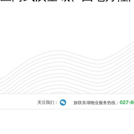
027-
关注我们：
旅联东湖物业服务热线：