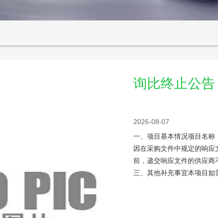
询比终止公告
2026-08-07
一、项目基本情况项目名称
因在采购文件中规定的响应文件
前，递交响应文件的供应商
三、其他补充事宜本项目如需