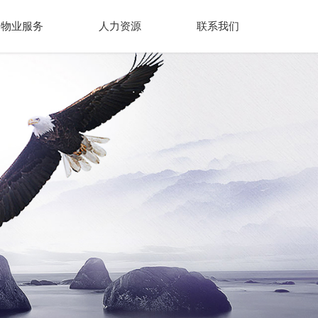
物业服务
人力资源
联系我们