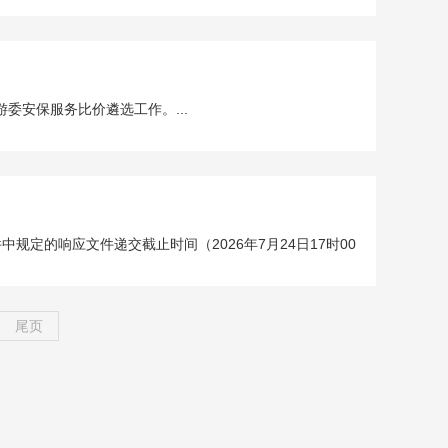
安保服务比价遴选工作。...
定的响应文件递交截止时间（2026年7月24日17时00
尾页