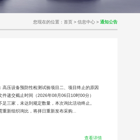
您现在的位置：
首页
>
信息中心
>
通知公告
：高压设备预防性检测试验项目二、项目终止的原因
递交截止时间（2026年08月06日10时00分）
不足三家，未达到规定数量，本次询比活动终止。
重新组织询比，将择日重新发布采购...
查看详情